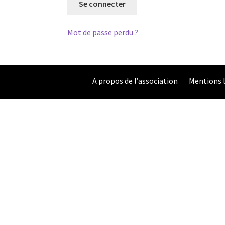
Se connecter
t
e
Mot de passe perdu ?
r
n
a
t
A propos de l’association
Mentions 
i
v
e
: