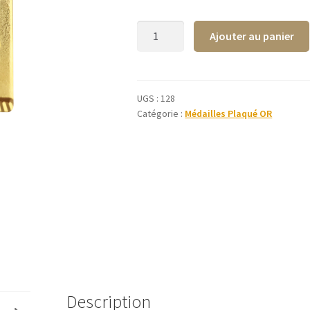
quantité
Ajouter au panier
de
Médaille
niche
Notre-
UGS :
128
Catégorie :
Médailles Plaqué OR
Dame
de
La
Garde
facettée
Plaqué
Or
Description