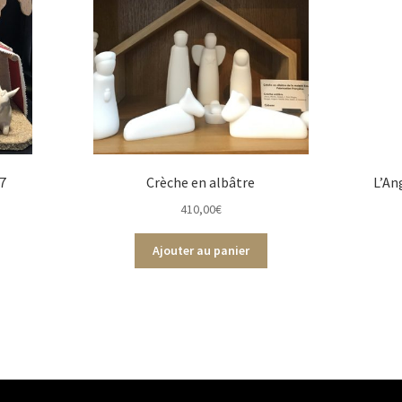
27
Crèche en albâtre
L’An
410,00
€
Ajouter au panier