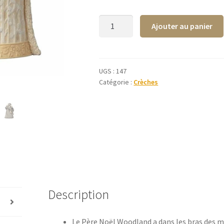
quantité
Ajouter au panier
de
Père
Noël
avec
UGS :
147
Catégorie :
Crèches
mésanges
Woodland
-
Foundations
Description
Le Père Noël Woodland a dans les bras des m