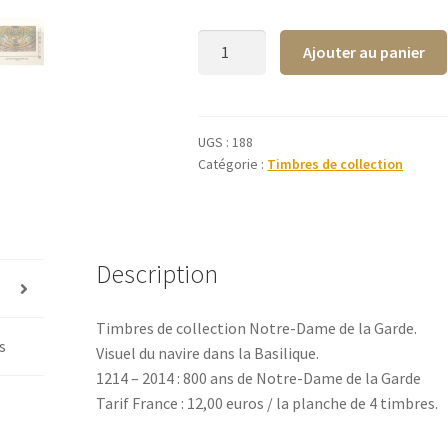
quantité
Ajouter au panier
de
Timbres
de
collection
UGS :
188
Catégorie :
Timbres de collection
Notre-
Dame
de
la
Garde
Description
-
800
Timbres de collection Notre-Dame de la Garde.
ans
s
Visuel du navire dans la Basilique.
1214 – 2014 : 800 ans de Notre-Dame de la Garde
Tarif France : 12,00 euros / la planche de 4 timbres.