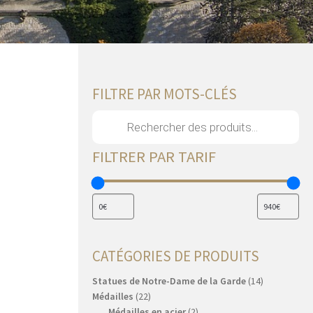
FILTRE PAR MOTS-CLÉS
Recherche
de
produits
FILTRER PAR TARIF
CATÉGORIES DE PRODUITS
14
Statues de Notre-Dame de la Garde
14
22
produits
Médailles
22
produits
2
Médailles en acier
2