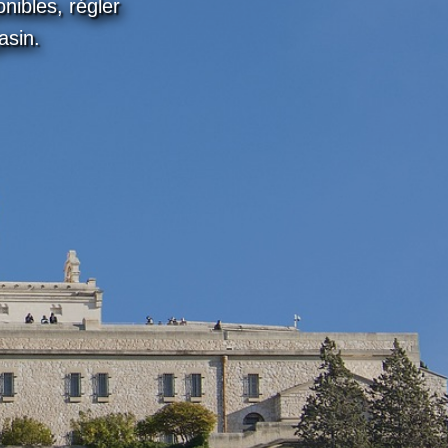
onibles, régler
asin.