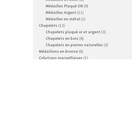
produits
9
Médailles Plaqué OR
9
11
produits
Médailles Argent
11
produits
1
Médailles en métal
1
12
produit
Chapelets
12
produits
3
Chapelets plaqué or et argent
3
6
produits
Chapelets en bois
6
produits
3
Chapelets en pierres naturelles
3
6
produits
Médaillons en bronze
6
produits
1
Créations marseillaises
1
3
produit
Timbres de collection
3
7
produits
Librairie
7
produits
2
Réflexions & Dialogue
2
1
produits
Culture générale
1
2
produit
Ex-Voto
2
produits
2
Bande dessinée Notre-Dame de La Garde
2
3
produits
Porte-Clés
3
produits
3
Reproductions
3
6
produits
Crèches
6
produits
1
2021 année Saint-Joseph
1
produit