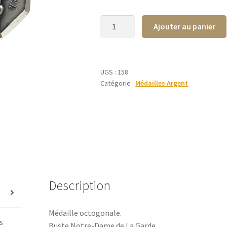
quantité
Ajouter au panier
de
Médaille
Notre-
Dame
UGS :
158
Catégorie :
Médailles Argent
de
La
Garde
octogonale
17
mm
-
Argent
Description
925
Médaille octogonale.
s
Buste Notre-Dame de La Garde.