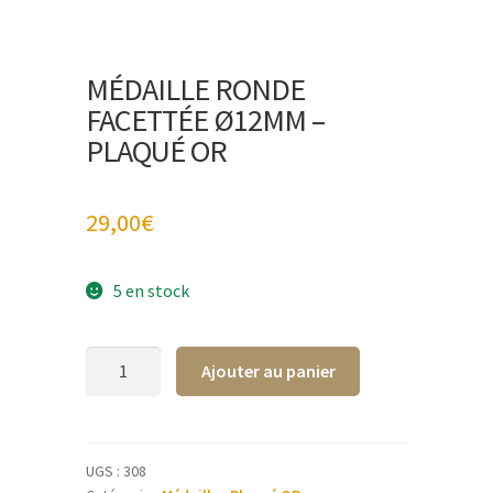
MÉDAILLE RONDE
FACETTÉE Ø12MM –
PLAQUÉ OR
29,00
€
5 en stock
quantité
A
Ajouter au panier
de
l
Médaille
t
ronde
e
facettée
r
UGS :
308