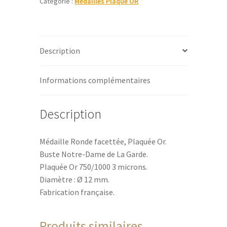
Catégorie :
Médailles Plaqué OR
ø12mm
n
-
a
Plaqué
t
Or
i
Description
v
e
:
Informations complémentaires
Description
Médaille Ronde facettée, Plaquée Or.
Buste Notre-Dame de La Garde.
Plaquée Or 750/1000 3 microns.
Diamètre : Ø 12 mm.
Fabrication française.
Produits similaires