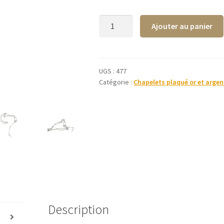
quantité
Ajouter au panier
de
Chapelet
en
argent
UGS :
477
Catégorie :
Chapelets plaqué or et argen
-
médaille
NDG
grains
1
mm
Description