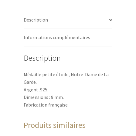
Garde
t
Étoile
i
Description
-
v
Argent
e
:
Informations complémentaires
Description
Médaille petite étoile, Notre-Dame de La
Garde.
Argent .925.
Dimensions : 9 mm.
Fabrication française.
Produits similaires