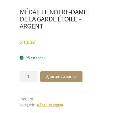
MÉDAILLE NOTRE-DAME
DE LA GARDE ÉTOILE –
ARGENT
23,00
€
25 en stock
quantité
A
Ajouter au panier
de
l
Médaille
t
Notre-
e
Dame
r
UGS :
131
Catégorie :
Médailles Argent
de
n
La
a